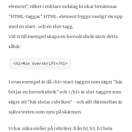
element", vilket i enklare ordalag brukar benämnas
"HTML-taggar". HTML-element byggs vanligt vis upp
med en start- och en slut-tagg.
Vill vi till exempel skapa en huvudrubrik skriv detta
såhär:
<h1>Min överskrift</h1>
I ovan exempel är då <h1> start-taggen som säger "här
börjar en huvudrubrik" och </h1> är slut-taggen som
säger att "här slutar rubriken" - och allt däremellan är
själva texten som syns på skärmen.
Vi har olika nivåer på rubriker, från h1, h2, h3 hela