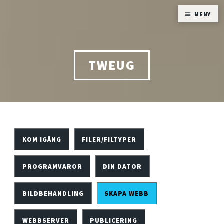
MENY
TWEUG
KOM IGÅNG
FILER/FILTYPER
PROGRAMVAROR
DIN DATOR
BILDBEHANDLING
SKAPA WEBB
WEBBSERVER
PUBLICERING