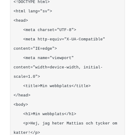
<!DOCTYPE html>

<html lang="sv">

<head>

    <meta charset="UTF-8">

    <meta http-equiv="X-UA-Compatible" 
content="IE=edge">

    <meta name="viewport" 
content="width=device-width, initial-
scale=1.0">

    <title>Min webbplats</title>

</head>

<body>

    <h1>Min webbplats</h1>

    <p>Hej, jag heter Mattias och tycker om 
katter!</p>
