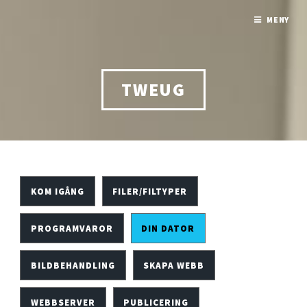
MENY
TWEUG
KOM IGÅNG
FILER/FILTYPER
PROGRAMVAROR
DIN DATOR
BILDBEHANDLING
SKAPA WEBB
WEBBSERVER
PUBLICERING